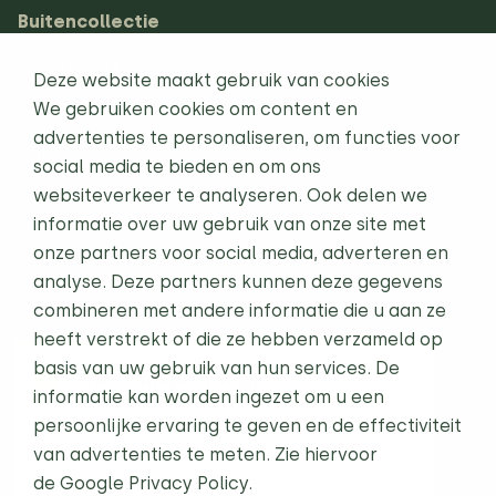
Buitencollectie
Loungesets
Deze website maakt gebruik van cookies
Tuinsets
We gebruiken cookies om content en
advertenties te personaliseren, om functies voor
Ligbedden
social media te bieden en om ons
websiteverkeer te analyseren. Ook delen we
Life-Steel Buitenkeukens
informatie over uw gebruik van onze site met
BBQs
onze partners voor social media, adverteren en
analyse. Deze partners kunnen deze gegevens
Tuinverlichting
combineren met andere informatie die u aan ze
heeft verstrekt of die ze hebben verzameld op
Onze diensten
basis van uw gebruik van hun services. De
Gratis inspiratiegids
Projecten
informatie kan worden ingezet om u een
Inspiratie nodig voor jouw terras? Download onze
persoonlijke ervaring te geven en de effectiviteit
digitale brochure en ontdek de mogelijkheden
Direct naar
van advertenties te meten. Zie hiervoor
voor jouw terras.
de
Google Privacy Policy.
Contact