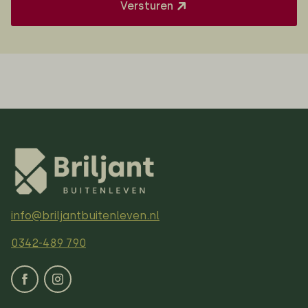
Versturen
info@briljantbuitenleven.nl
0342-489 790