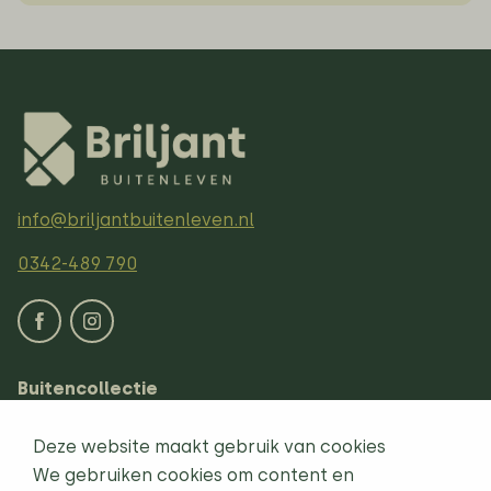
info@briljantbuitenleven.nl
0342-489 790
Buitencollectie
Loungesets
Deze website maakt gebruik van cookies
Tuinsets
We gebruiken cookies om content en