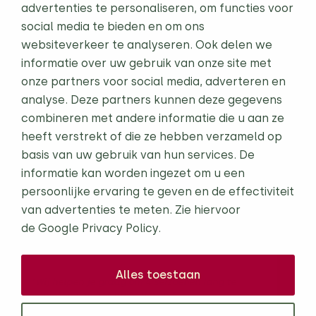
advertenties te personaliseren, om functies voor
Ligbedden
social media te bieden en om ons
websiteverkeer te analyseren. Ook delen we
Life-Steel Buitenkeukens
informatie over uw gebruik van onze site met
BBQs
onze partners voor social media, adverteren en
analyse. Deze partners kunnen deze gegevens
Tuinverlichting
combineren met andere informatie die u aan ze
heeft verstrekt of die ze hebben verzameld op
Onze diensten
basis van uw gebruik van hun services. De
Gratis inspiratiegids
Projecten
informatie kan worden ingezet om u een
Inspiratie nodig voor jouw terras? Download onze
persoonlijke ervaring te geven en de effectiviteit
digitale brochure en ontdek de mogelijkheden
Direct naar
van advertenties te meten. Zie hiervoor
voor jouw terras.
de
Google Privacy Policy.
Contact
40+ pagina's tuininspiratie & trends
Praktische tips en sfeerbeelden
Showroom
Alles toestaan
"Wij helpen je graag om 4 seizoenen lang te
Over ons
genieten van het buitenleven."
- William & Alinda