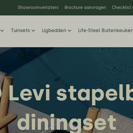
Showroomverlaters
Brochure aanvragen
Checklist
Tuinsets
Ligbedden
Life-Steel Buitenkeuke
 Levi stapel
diningset