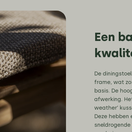
Een ba
kwalit
De diningstoe
frame, wat zo
basis. De hoog
afwerking. He
weather’ kuss
Deze hebben e
sneldrogende 