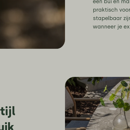
een bui en mak
praktisch voor
stapelbaar zi
wanneer je ex
ijl
uik