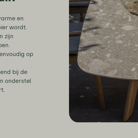
warme en
oier wordt.
 zijn
oen.
eenvoudig op
end bij de
n onderstel
t.